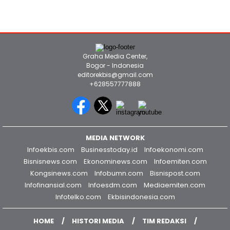
Graha Media Center,
Bogor - Indonesia
editorekbis@gmail.com
+628557777888
MEDIA NETWORK
Infoekbis.com
Businesstoday.id
Infoekonomi.com
Bisnisnews.com
Ekonominews.com
Infoemiten.com
Kongsinews.com
Infobumn.com
Bisnispost.com
Infofinansial.com
Infoesdm.com
Mediaemiten.com
Infotelko.com
Ekbisindonesia.com
HOME
HISTORI MEDIA
TIM REDAKSI