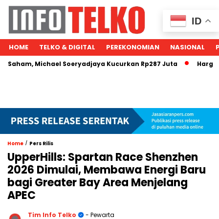
ID
HOME
TELKO & DIGITAL
PEREKONOMIAN
NASIONAL
, Michael Soeryadjaya Kucurkan Rp287 Juta
Harga Minyak
/
Home
Pers Rilis
UpperHills: Spartan Race Shenzhen
2026 Dimulai, Membawa Energi Baru
bagi Greater Bay Area Menjelang
APEC
Tim Info Telko
- Pewarta