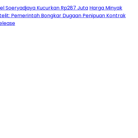
l Soeryadjaya Kucurkan Rp287 Juta
Harga Minyak
lit: Pemerintah Bongkar Dugaan Penipuan Kontrak
Release