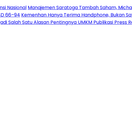
nsi Nasional
Manajemen Saratoga Tambah Saham, Michae
USD 66–94
Kemenhan Hanya Terima Handphone, Bukan Sate
jadi Salah Satu Alasan Pentingnya UMKM Publikasi Press 