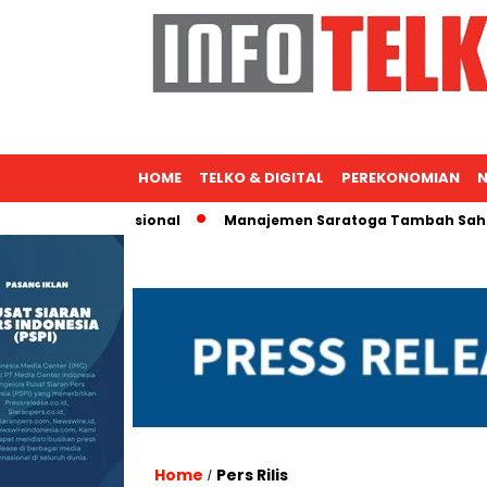
HOME
TELKO & DIGITAL
PEREKONOMIAN
N
Ekspansi Nasional
Manajemen Saratoga Tambah Saham, Mich
Home
Pers Rilis
/