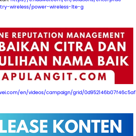
stry-wireless/power-wireless-lte-g
awei.com/en/videos/campaign/grid/0d952146b07f46c5a