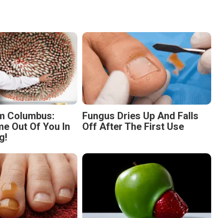
m Columbus:
Fungus Dries Up And Falls
 Out Of You In
Off After The First Use
g!
 Parasite, And It
No Poop For More Than 2
 Drop Of Plain...
Days - It's The First Sign Of