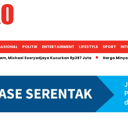
ASIONAL
POLITIK
ENTERTAINMENT
LIFESTYLE
SPORT
INT
ael Soeryadjaya Kucurkan Rp287 Juta
Harga Minyak Mentah