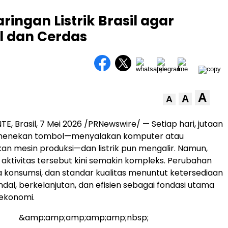
ingan Listrik Brasil agar
l dan Cerdas
A
A
A
E, Brasil, 7 Mei 2026 /PRNewswire/ — Setiap hari, jutaan
 menekan tombol—menyalakan komputer atau
n mesin produksi—dan listrik pun mengalir. Namun,
k aktivitas tersebut kini semakin kompleks. Perubahan
la konsumsi, dan standar kualitas menuntut ketersediaan
ndal, berkelanjutan, dan efisien sebagai fondasi utama
 ekonomi.
&amp;amp;amp;amp;amp;nbsp;