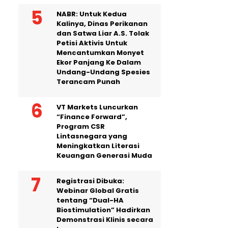
NABR: Untuk Kedua
Kalinya, Dinas Perikanan
dan Satwa Liar A.S. Tolak
Petisi Aktivis Untuk
Mencantumkan Monyet
Ekor Panjang Ke Dalam
Undang-Undang Spesies
Terancam Punah
VT Markets Luncurkan
“Finance Forward”,
Program CSR
Lintasnegara yang
Meningkatkan Literasi
Keuangan Generasi Muda
Registrasi Dibuka:
Webinar Global Gratis
tentang “Dual-HA
Biostimulation” Hadirkan
Demonstrasi Klinis secara