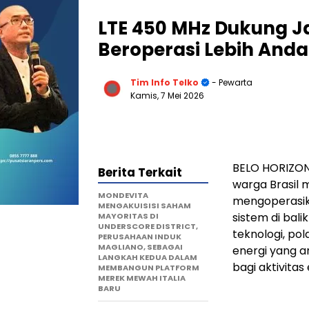
LTE 450 MHz Dukung Jar
Beroperasi Lebih Anda
Tim Info Telko
- Pewarta
Kamis, 7 Mei 2026
BELO HORIZONT
Berita Terkait
warga Brasil
MONDEVITA
mengoperasika
MENGAKUISISI SAHAM
sistem di bali
MAYORITAS DI
UNDERSCORE DISTRICT,
teknologi, po
PERUSAHAAN INDUK
MAGLIANO, SEBAGAI
energi yang a
LANGKAH KEDUA DALAM
bagi aktivitas
MEMBANGUN PLATFORM
MEREK MEWAH ITALIA
BARU