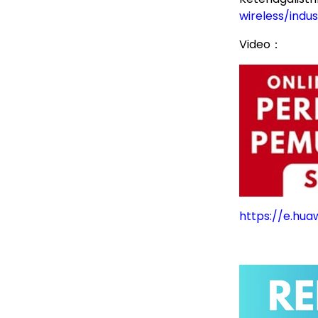
wireless/indu
Video：
https://e.hu