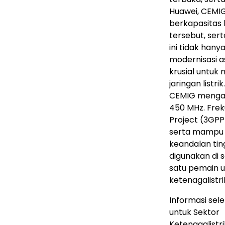
Huawei, CEMIG
berkapasitas 
tersebut, sert
ini tidak hany
modernisasi a
krusial untuk
jaringan listr
CEMIG mengado
450 MHz. Frek
Project (3GPP
serta mampu 
keandalan ting
digunakan di 
satu pemain u
ketenagalistri
Informasi sel
untuk Sektor
Ketenagalistr