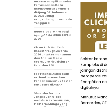
HIKSEMI Tampilkan Solusi
Penyimpanan Data
untuk Seluruh Skenario
di Ajang DTI Indonesia
2026, Dukung
Pengembangan AI di Asia
Tenggara
Huawei Jadi Mitra bagi
Ajang GSMA M360 ASEAN
2026
Cision Raih MarTech
Breakthrough Awards
2026 untuk Pemantauan
dan Analisis Media
Sektor ketena
Sosial, Distribusi Siaran
kompleks di d
Pers, dan AEO
jaringan distri
Fair Finance Asia Desak
beroperasi ta
Perbankan Hentikan
Pendanaan untuk Sektor
Energética d
Batu Bara di ASEAN
digitalnya.
Shueisha Perluas
Menurut Manaj
Jangkauan Global
melalui MANGA MILLION,
Bernardes, CE
Platform Manga yang