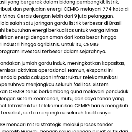
asil yang bergerak dalam bidang pembangkit listrik,
tribusi, dan penjualan energi. CEMIG melayani 774 kota di
 Minas Gerais dengan lebih dari 9 juta pelanggan.
a salah satu jaringan gardu listrik terbesar di Brasil
i kebutuhan energi berkualitas untuk warga Minas
lirkan energi dengan aman dari kota besar hingga
 industri hingga agribisnis. Untuk itu, CEMIG
rogram investasi terbesar dalam sejarahnya.
ndakan jumlah gardu induk, meningkatkan kapasitas,
nisasi aktivitas operasional. Namun, ekspansi ini
ndala pada cakupan infrastruktur telekomunikasi
penuhnya menjangkau seluruh fasilitas. Sistem
rikan CEMIG terus berkembang guna melayani penduduk
 dengan sistem keamanan, mutu, dan daya tahan yang
al. Infrastruktur telekomunikasi CEMIG harus mengikuti
ersebut, serta menjangkau seluruh fasilitasnya.
MIG mencari mitra strategis melalui proses tender
 memilih Huawei. Dengan solusi jaringan privat eLTE dari