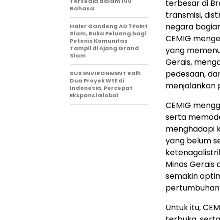
Tersedia dalam 100
terbesar di Br
Bahasa
transmisi, dis
negara bagian
Haier Gandeng AO 1 Point
Slam, Buka Peluang bagi
CEMIG mengelol
Petenis Komunitas
Tampil di Ajang Grand
yang memenuh
Slam
Gerais, menga
pedesaan, dari
SUS ENVIRONMENT Raih
Dua Proyek WtE di
menjalankan p
Indonesia, Percepat
Ekspansi Global
CEMIG mengga
serta memoder
menghadapi ke
yang belum se
ketenagalist
Minas Gerais
semakin optim
pertumbuhan t
Untuk itu, CE
terbuka, serta