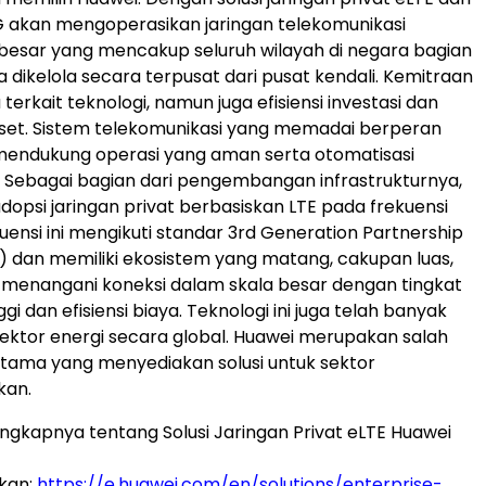
 akan mengoperasikan jaringan telekomunikasi
besar yang mencakup seluruh wilayah di negara bagian
a dikelola secara terpusat dari pusat kendali. Kemitraan
a terkait teknologi, namun juga efisiensi investasi dan
set. Sistem telekomunikasi yang memadai berperan
 mendukung operasi yang aman serta otomatisasi
ik. Sebagai bagian dari pengembangan infrastrukturnya,
psi jaringan privat berbasiskan LTE pada frekuensi
uensi ini mengikuti standar 3rd Generation Partnership
) dan memiliki ekosistem yang matang, cakupan luas,
menangani koneksi dalam skala besar dengan tingkat
gi dan efisiensi biaya. Teknologi ini juga telah banyak
sektor energi secara global. Huawei merupakan salah
tama yang menyediakan solusi untuk sektor
kan.
engkapnya tentang Solusi Jaringan Privat eLTE Huawei
ikan:
https://e.huawei.com/en/solutions/enterprise-