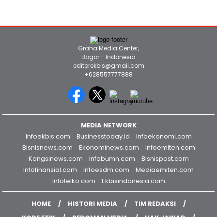
Graha Media Center,
Bogor - Indonesia
editorekbis@gmail.com
+628557777888
MEDIA NETWORK
Infoekbis.com
Businesstoday.id
Infoekonomi.com
Bisnisnews.com
Ekonominews.com
Infoemiten.com
Kongsinews.com
Infobumn.com
Bisnispost.com
Infofinansial.com
Infoesdm.com
Mediaemiten.com
Infotelko.com
Ekbisindonesia.com
HOME
HISTORI MEDIA
TIM REDAKSI