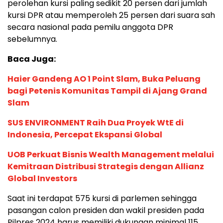
perolehan kursi paling sedikit 20 persen dari jumlah
kursi DPR atau memperoleh 25 persen dari suara sah
secara nasional pada pemilu anggota DPR
sebelumnya.
Baca Juga:
Haier Gandeng AO 1 Point Slam, Buka Peluang
bagi Petenis Komunitas Tampil di Ajang Grand
Slam
SUS ENVIRONMENT Raih Dua Proyek WtE di
Indonesia, Percepat Ekspansi Global
UOB Perkuat Bisnis Wealth Management melalui
Kemitraan Distribusi Strategis dengan Allianz
Global Investors
Saat ini terdapat 575 kursi di parlemen sehingga
pasangan calon presiden dan wakil presiden pada
Pilpres 2024 harus memiliki dukungan minimal 115