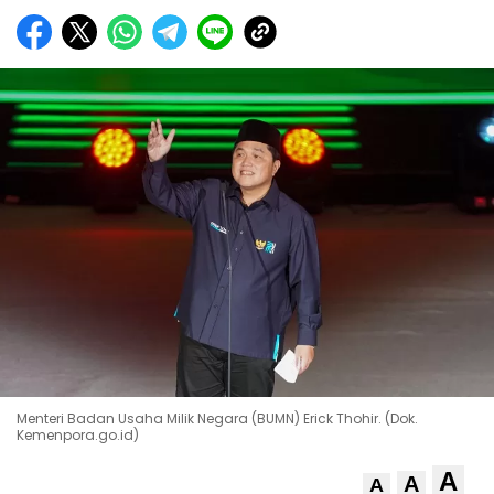
Menteri Badan Usaha Milik Negara (BUMN) Erick Thohir. (Dok.
Kemenpora.go.id)
A
A
A