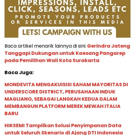
Baca artikel menarik lainnya di sini:
Gerindra Jateng
Tanggapi Dukungan untuk Kaesang Pangarep
pada Pemilihan Wali Kota Surakarta
Baca Juga:
MONDEVITA MENGAKUISISI SAHAM MAYORITAS DI
UNDERSCORE DISTRICT, PERUSAHAAN INDUK
MAGLIANO, SEBAGAI LANGKAH KEDUA DALAM
MEMBANGUN PLATFORM MEREK MEWAH ITALIA
BARU
HIKSEMI Tampilkan Solusi Penyimpanan Data
untuk Seluruh Skenario di Ajang DTI Indonesia