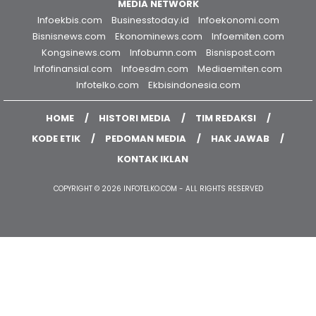
MEDIA NETWORK
Infoekbis.com
Businesstoday.id
Infoekonomi.com
Bisnisnews.com
Ekonominews.com
Infoemiten.com
Kongsinews.com
Infobumn.com
Bisnispost.com
Infofinansial.com
Infoesdm.com
Mediaemiten.com
Infotelko.com
Ekbisindonesia.com
HOME
HISTORI MEDIA
TIM REDAKSI
KODE ETIK
PEDOMAN MEDIA
HAK JAWAB
KONTAK IKLAN
COPYRIGHT © 2026 INFOTELKO.COM - ALL RIGHTS RESERVED