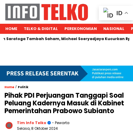
ID
HOME
TELKO & DIGITAL
PEREKONOMIAN
NASIONAL
oga Tambah Saham, Michael Soeryadjaya Kucurkan Rp287 Juta
/
Home
Politik
Pihak PDI Perjuangan Tanggapi Soal
Peluang Kadernya Masuk di Kabinet
Pemerintahan Prabowo Subianto
Tim Info Telko
- Pewarta
Selasa, 8 Oktober 2024