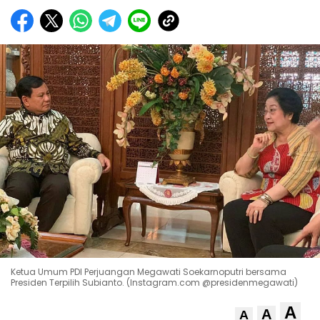
Ketua Umum PDI Perjuangan Megawati Soekarnoputri bersama
Presiden Terpilih Subianto. (Instagram.com @presidenmegawati)
A
A
A