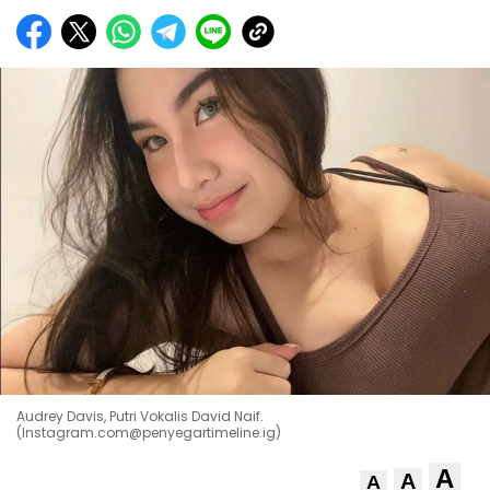
Audrey Davis, Putri Vokalis David Naif.
(Instagram.com@penyegartimeline.ig)
A
A
A