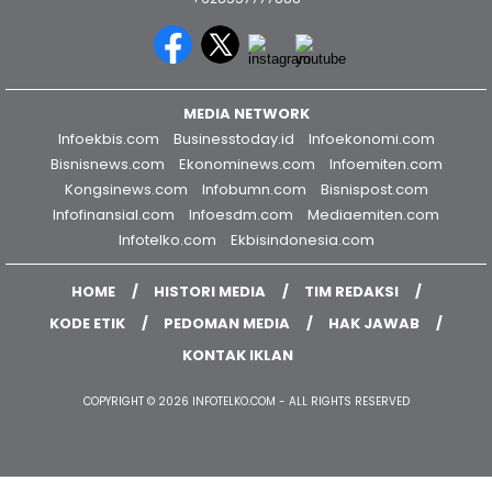
Bogor - Indonesia
editorekbis@gmail.com
+628557777888
MEDIA NETWORK
Infoekbis.com
Businesstoday.id
Infoekonomi.com
Bisnisnews.com
Ekonominews.com
Infoemiten.com
Kongsinews.com
Infobumn.com
Bisnispost.com
Infofinansial.com
Infoesdm.com
Mediaemiten.com
Infotelko.com
Ekbisindonesia.com
HOME
HISTORI MEDIA
TIM REDAKSI
KODE ETIK
PEDOMAN MEDIA
HAK JAWAB
KONTAK IKLAN
COPYRIGHT © 2026 INFOTELKO.COM - ALL RIGHTS RESERVED