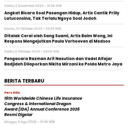
Polisi Naikkan Status Kasus Dugaan Penipuan Investasi
Fiktif yanng Rugikan Bunga Zainal hingga Rp15 Miliar
Sabtu, 2 November 2024 - 15:36 WIB
Angkat Bicara Soal Pasangan Hidup, Artis Cantik Prilly
Latuconsina, Tak Terlalu Ngoyo Soal Jodoh
Kamis, 10 Oktober 2024 - 09:28 WIB
Ditalak Cerai oleh Sang Suami, Artis Baim Wong, Ini
Respons Mengejutkan Paula Verhoeven di Medsos
Sabtu, 5 Oktober 2024 - 08:05 WIB
Pengacara Razman Arif Nasution dan Vadel Alfajar
Badjideh Dilaporkan Nikita Mirzani ke Polda Metro Jaya
BERITA TERBARU
Pers Rilis
16th Worldwide Chinese Life Insurance
Congress & International Dragon
Award (IDA) Annual Conference 2026
Resmi Digelar