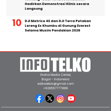
Registrasi Dibuka: Webinar Global Gratis
tentang “Dual-HA Biostimulation”
Hadirkan Demonstrasi Klinis secara
Langsung
DJI Matrice 4E dan DJI Terra Petakan
Lereng Es Khumbu di Gunung Everest
Selama Musim Pendakian 2026
Graha Media Center,
Bogor - Indonesia
editorekbis@gmail.com
+628557777888