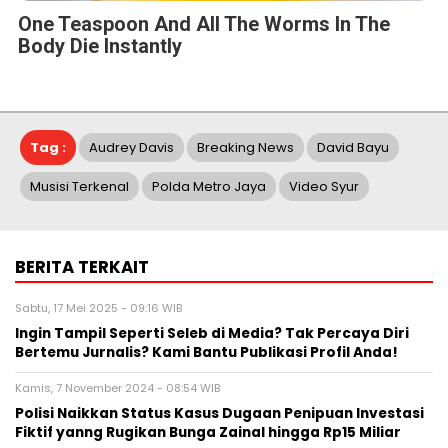
One Teaspoon And All The Worms In The
Body Die Instantly
Tag :
Audrey Davis
Breaking News
David Bayu
Musisi Terkenal
Polda Metro Jaya
Video Syur
BERITA TERKAIT
Sabtu, 17 Mei 2025 - 09:16 WIB
Ingin Tampil Seperti Seleb di Media? Tak Percaya Diri
Bertemu Jurnalis? Kami Bantu Publikasi Profil Anda!
Kamis, 7 November 2024 - 08:54 WIB