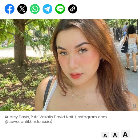
Audrey Davis, Putri Vokalis David Naif. (Instagram.com
@cewecantikkindonesia)
A
A
A