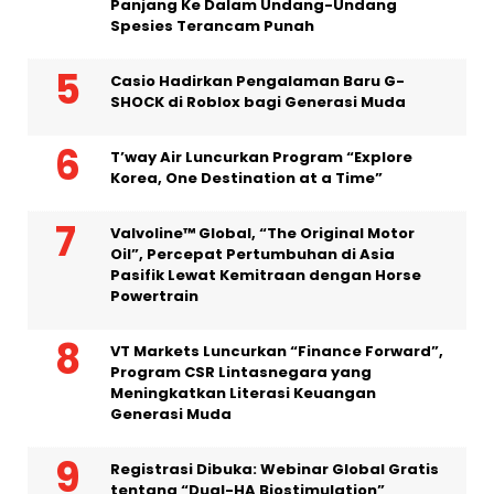
Perikanan dan Satwa Liar A.S. Tolak Petisi
Aktivis Untuk Mencantumkan Monyet Ekor
Panjang Ke Dalam Undang-Undang
Spesies Terancam Punah
Casio Hadirkan Pengalaman Baru G-
SHOCK di Roblox bagi Generasi Muda
T’way Air Luncurkan Program “Explore
Korea, One Destination at a Time”
Valvoline™ Global, “The Original Motor
Oil”, Percepat Pertumbuhan di Asia
Pasifik Lewat Kemitraan dengan Horse
Powertrain
VT Markets Luncurkan “Finance Forward”,
Program CSR Lintasnegara yang
Meningkatkan Literasi Keuangan
Generasi Muda