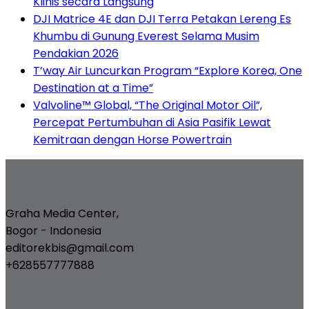
Klinis secara Langsung
DJI Matrice 4E dan DJI Terra Petakan Lereng Es
Khumbu di Gunung Everest Selama Musim
Pendakian 2026
T’way Air Luncurkan Program “Explore Korea, One
Destination at a Time”
Valvoline™ Global, “The Original Motor Oil”,
Percepat Pertumbuhan di Asia Pasifik Lewat
Kemitraan dengan Horse Powertrain
Graha Media Center,
Bogor - Indonesia
editorekbis@gmail.com
+628557777888