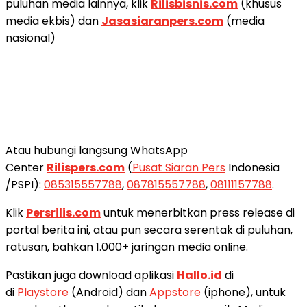
puluhan media lainnya, klik
Rilisbisnis.com
(khusus
media ekbis) dan
Jasasiaranpers.com
(media
nasional)
Atau hubungi langsung WhatsApp
Center
Rilispers.com
(
Pusat Siaran Pers
Indonesia
/PSPI):
085315557788
,
087815557788
,
08111157788
.
Klik
Persrilis.com
untuk menerbitkan press release di
portal berita ini, atau pun secara serentak di puluhan,
ratusan, bahkan 1.000+ jaringan media online.
Pastikan juga download aplikasi
Hallo.id
di
di
Playstore
(Android) dan
Appstore
(iphone), untuk