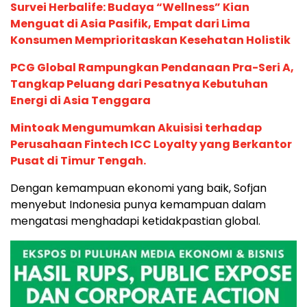
Survei Herbalife: Budaya “Wellness” Kian
Menguat di Asia Pasifik, Empat dari Lima
Konsumen Memprioritaskan Kesehatan Holistik
PCG Global Rampungkan Pendanaan Pra-Seri A,
Tangkap Peluang dari Pesatnya Kebutuhan
Energi di Asia Tenggara
Mintoak Mengumumkan Akuisisi terhadap
Perusahaan Fintech ICC Loyalty yang Berkantor
Pusat di Timur Tengah.
Dengan kemampuan ekonomi yang baik, Sofjan
menyebut Indonesia punya kemampuan dalam
mengatasi menghadapi ketidakpastian global.