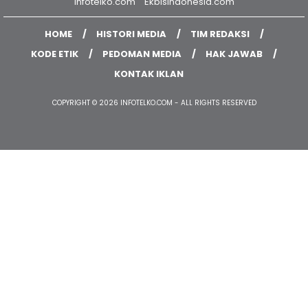
Infofinansial.com
Infoesdm.com
Mediaemiten.com
Infotelko.com
Ekbisindonesia.com
HOME
HISTORI MEDIA
TIM REDAKSI
KODE ETIK
PEDOMAN MEDIA
HAK JAWAB
KONTAK IKLAN
COPYRIGHT © 2026 INFOTELKO.COM - ALL RIGHTS RESERVED