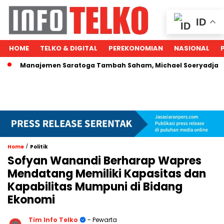
ID
HOME
TELKO & DIGITAL
PEREKONOMIAN
NASIONAL
najemen Saratoga Tambah Saham, Michael Soeryadjaya Kucurk
/
Home
Politik
Sofyan Wanandi Berharap Wapres
Mendatang Memiliki Kapasitas dan
Kapabilitas Mumpuni di Bidang
Ekonomi
Tim Info Telko
- Pewarta