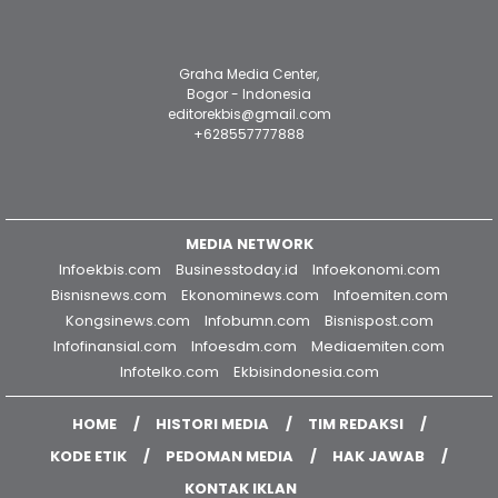
Graha Media Center,
Bogor - Indonesia
editorekbis@gmail.com
+628557777888
MEDIA NETWORK
Infoekbis.com
Businesstoday.id
Infoekonomi.com
Bisnisnews.com
Ekonominews.com
Infoemiten.com
Kongsinews.com
Infobumn.com
Bisnispost.com
Infofinansial.com
Infoesdm.com
Mediaemiten.com
Infotelko.com
Ekbisindonesia.com
HOME
HISTORI MEDIA
TIM REDAKSI
KODE ETIK
PEDOMAN MEDIA
HAK JAWAB
KONTAK IKLAN