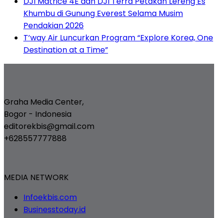
DJI Matrice 4E dan DJI Terra Petakan Lereng Es
Khumbu di Gunung Everest Selama Musim
Pendakian 2026
T’way Air Luncurkan Program “Explore Korea, One
Destination at a Time”
Graha Media Center,
Bogor - Indonesia
editorekbis@gmail.com
+628557777888
MEDIA NETWORK
Infoekbis.com
Businesstoday.id