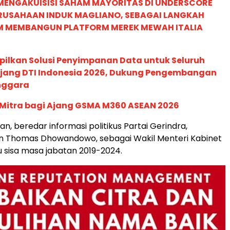
MENGAKUISISI SAHAM MAYORITAS DI UNDERSCORE
ERUSAHAAN INDUK MAGLIANO, SEBAGAI LANGKAH
M MEMBANGUN PLATFORM MEREK MEWAH ITALIA
pilkan Solusi Penyimpanan Data untuk Seluruh
 Ajang DTI Indonesia 2026, Dukung Pengembangan
enggara
 Mitra bagi Ajang GSMA M360 ASEAN 2026
n, beredar informasi politikus Partai Gerindra,
n Thomas Dhowandowo, sebagai Wakil Menteri Kabinet
u sisa masa jabatan 2019-2024.