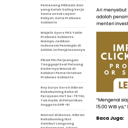
Pemenang Piilkada dan
Ari menyebut 
yang Kalah Saling Kerja
Sama untuk Layani
adalah penam
Rakyat, Kata Prabowo
Subianto
menteri invest
Majelis Syuro PKS Yakin
Prabowo Subianto
Mampu Jadikan
Indonesia Pemimpin di
ASEAN, Ini Penjelasannya
Pihak PDI Perjuangan
Tanggapi Soal Peluang
Kadernya Masuk di
Kabinet Pemerintahan
Prabowo Subianto
Roy Suryo Soroti Gibran
Rakabuming Raka di
Perayaan HUT ke-79 TNI,
“Mengenai sia
Tak Hadir di Pelantikan
Anggota DPR-RI
15.00 WIB ya,
Muncul di Monas, Gibran
Baca Juga:
Rakabuming Ikut
Sambut Langsung
Kedatangan Jokowi