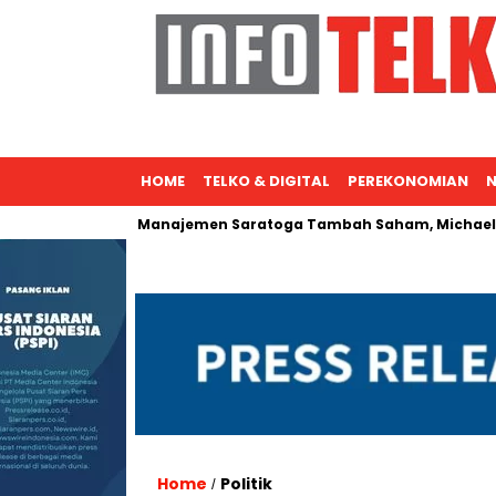
HOME
TELKO & DIGITAL
PEREKONOMIAN
N
onal
Manajemen Saratoga Tambah Saham, Michael Soeryadj
Home
Politik
/