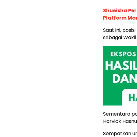
Shueisha Pe
Platform Ma
Saat ini, posi
sebagai Wakil
Sementara posi
Harvick Hasnul
Sempatkan un