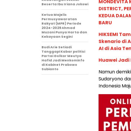
MONDEVITA 
Beserta Ibu Iriana Jokowi
DISTRICT, P
Ketua Majelis
KEDUA DALA
Permusyawaratan
BARU
Rakyat (MPR) Periode
2024-2029 Ahmad
Muzani Punya Harta dan
HIKSEMI Tam
Kekayaan Segini
Skenario di
Budi Arie Setiadi
AI di Asia T
Tanggapi Kabar politisi
Partai Golkar Meutya
Huawei Jadi
Hafid Jadi Menkominfo
di Kabinet Prabowo
Subianto
Namun demikia
Sudaryono da
Indonesia Maj