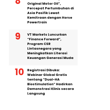
Original Motor Oil”,
Percepat Pertumbuhan di
Asia Pasifik Lewat
Kemitraan dengan Horse
Powertrain
VT Markets Luncurkan
“Finance Forward”,
Program CSR
Lintasnegara yang
Meningkatkan Literasi
Keuangan Generasi Muda
Registrasi Dibuka:
Webinar Global Gratis
tentang “Dual-HA
Biostimulation” Hadirkan
Demonstrasi Klinis secara
Langsung