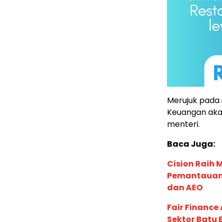
Merujuk pada 
Keuangan akan
menteri.
Baca Juga:
Cision Raih
Pemantauan d
dan AEO
Fair Financ
Sektor Batu 