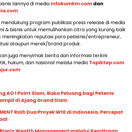
isnis lainnya di media
Infokumkm.com
dan
sia.com
mendukung program publikasi press release di media
i & bisnis untuk memulihankan citra yang kurang baik
 meningkatan reputasi para pebisnis/entrepreneur,
stitusi ataupun merek/brand produk.
an juga menyimak berita dan informasi terkini
tik, hukum, dan nasional melalui media
Topiktop.com
njur.com
g AO 1 Point Slam, Buka Peluang bagi Petenis
ampil di Ajang Grand Slam
ENT Raih Dua Proyek WtE di Indonesia, Percepat
bal
 Bisnis Wealth Management melalui Kemitraan