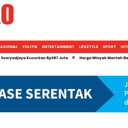
ASIONAL
POLITIK
ENTERTAINMENT
LIFESTYLE
SPORT
INT
aya Kucurkan Rp287 Juta
Harga Minyak Mentah Berpotensi N