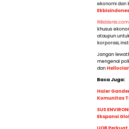
ekonomi dan b
Ekbisindone
Rilisbisnis.com
khusus ekonom
ataupun untuk
korporasi, in
Jangan lewatk
mengenai poli
dan
Hellocia
Baca Juga:
Haier Ganden
Komunitas T
SUS ENVIRONM
Ekspansi Glo
UOB Perkuat