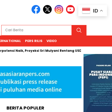
ID
ERNATIONAL
PERS RILIS
VIDEO
aik, Proyeksi Sri Mulyani Rentang USD 66–94
Kemenhan Han
BERITA POPULER