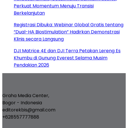
Perkuat Momentum Menuju Transisi
Berkelanjutan
Registrasi Dibuka: Webinar Global Gratis tentang
“Dual-HA Biostimulation” Hadirkan Demonstrasi
Klinis secara Langsung
DJI Matrice 4E dan DJI Terra Petakan Lereng Es
Khumbu di Gunung Everest Selama Musim
Pendakian 2026
Graha Media Center,
Bogor - Indonesia
editorekbis@gmail.com
+628557777888