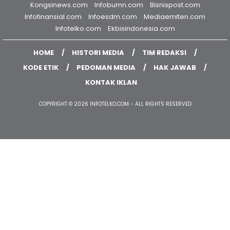
Kongsinews.com
Infobumn.com
Bisnispost.com
Infofinansial.com
Infoesdm.com
Mediaemiten.com
Infotelko.com
Ekbisindonesia.com
HOME
HISTORI MEDIA
TIM REDAKSI
KODE ETIK
PEDOMAN MEDIA
HAK JAWAB
KONTAK IKLAN
COPYRIGHT © 2026 INFOTELKO.COM - ALL RIGHTS RESERVED