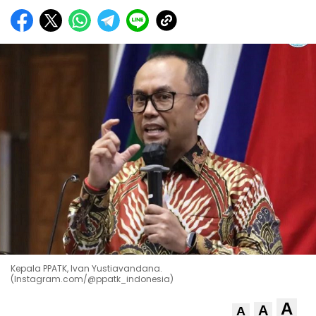
Kepala PPATK, Ivan Yustiavandana.
(Instagram.com/@ppatk_indonesia)
A
A
A