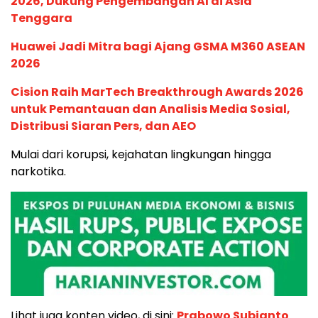
2026, Dukung Pengembangan AI di Asia
Tenggara
Huawei Jadi Mitra bagi Ajang GSMA M360 ASEAN
2026
Cision Raih MarTech Breakthrough Awards 2026
untuk Pemantauan dan Analisis Media Sosial,
Distribusi Siaran Pers, dan AEO
Mulai dari korupsi, kejahatan lingkungan hingga
narkotika.
Lihat juga konten video, di sini:
Prabowo Subianto