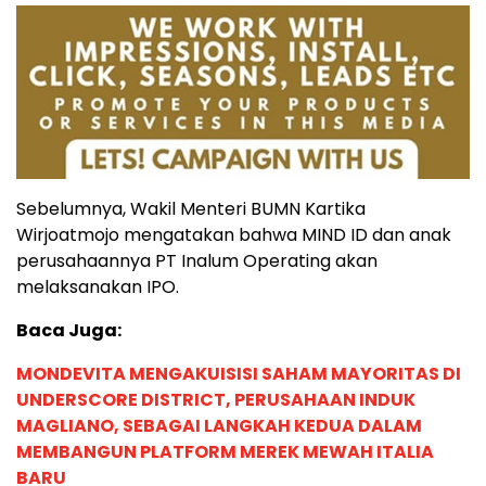
Sebelumnya, Wakil Menteri BUMN Kartika
Wirjoatmojo mengatakan bahwa MIND ID dan anak
perusahaannya PT Inalum Operating akan
melaksanakan IPO.
Baca Juga:
MONDEVITA MENGAKUISISI SAHAM MAYORITAS DI
UNDERSCORE DISTRICT, PERUSAHAAN INDUK
MAGLIANO, SEBAGAI LANGKAH KEDUA DALAM
MEMBANGUN PLATFORM MEREK MEWAH ITALIA
BARU