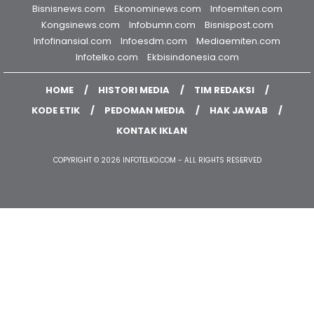
MEDIA NETWORK
Infoekbis.com
Businesstoday.id
Infoekonomi.com
Bisnisnews.com
Ekonominews.com
Infoemiten.com
Kongsinews.com
Infobumn.com
Bisnispost.com
Infofinansial.com
Infoesdm.com
Mediaemiten.com
Infotelko.com
Ekbisindonesia.com
HOME
HISTORI MEDIA
TIM REDAKSI
KODE ETIK
PEDOMAN MEDIA
HAK JAWAB
KONTAK IKLAN
COPYRIGHT © 2026 INFOTELKO.COM - ALL RIGHTS RESERVED