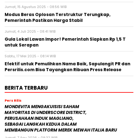
Di Balik Megahnya Kereta Whoosh, WIKA Tanggung
Kerugian Finansial Jumbo
Jumat, 15 Agustus 2025 - 08:56 WIB
Modus Beras Oplosan Terstruktur Terungkap,
Pemerintah Pastikan Harga Stabil
Jumat, 4 Juli 2025 - 08:41 WIB
Gula Lokal Lawan Impor! Pemerintah Siapkan Rp 1,5 T
untuk Serapan
Sabtu, 17 Mei 2025 - 08:14 WIB
Efektif untuk Pemulihkan Nama Baik, Sapulangit PR dan
Persrilis.com Bisa Tayangkan Ribuan Press Release
BERITA TERBARU
Pers Rilis
MONDEVITA MENGAKUISISI SAHAM
MAYORITAS DI UNDERSCORE DISTRICT,
PERUSAHAAN INDUK MAGLIANO,
SEBAGAI LANGKAH KEDUA DALAM