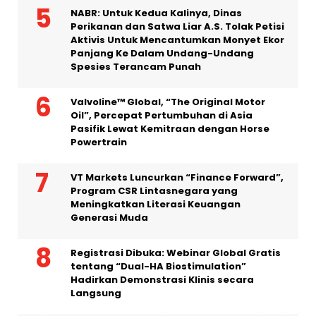
SHOCK di Roblox bagi Generasi Muda
NABR: Untuk Kedua Kalinya, Dinas
Perikanan dan Satwa Liar A.S. Tolak Petisi
Aktivis Untuk Mencantumkan Monyet Ekor
Panjang Ke Dalam Undang-Undang
Spesies Terancam Punah
Valvoline™ Global, “The Original Motor
Oil”, Percepat Pertumbuhan di Asia
Pasifik Lewat Kemitraan dengan Horse
Powertrain
VT Markets Luncurkan “Finance Forward”,
Program CSR Lintasnegara yang
Meningkatkan Literasi Keuangan
Generasi Muda
Registrasi Dibuka: Webinar Global Gratis
tentang “Dual-HA Biostimulation”
Hadirkan Demonstrasi Klinis secara