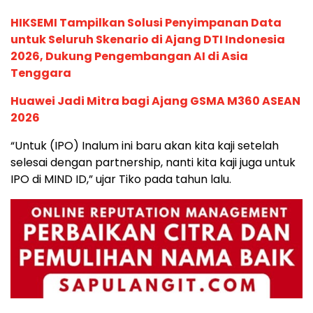
HIKSEMI Tampilkan Solusi Penyimpanan Data
untuk Seluruh Skenario di Ajang DTI Indonesia
2026, Dukung Pengembangan AI di Asia
Tenggara
Huawei Jadi Mitra bagi Ajang GSMA M360 ASEAN
2026
“Untuk (IPO) Inalum ini baru akan kita kaji setelah
selesai dengan partnership, nanti kita kaji juga untuk
IPO di MIND ID,” ujar Tiko pada tahun lalu.