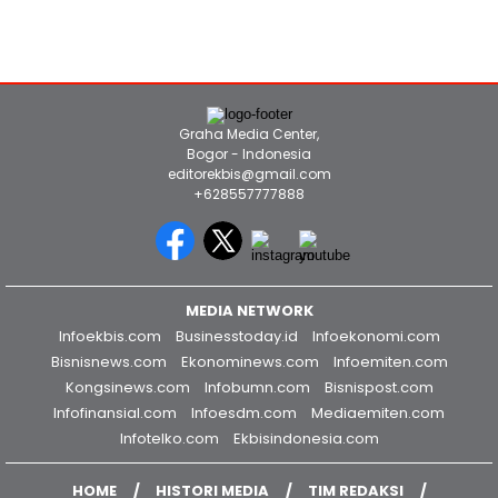
Lereng Es Khumbu di Gunung Everest
Selama Musim Pendakian 2026
Graha Media Center,
Bogor - Indonesia
editorekbis@gmail.com
+628557777888
MEDIA NETWORK
Infoekbis.com
Businesstoday.id
Infoekonomi.com
Bisnisnews.com
Ekonominews.com
Infoemiten.com
Kongsinews.com
Infobumn.com
Bisnispost.com
Infofinansial.com
Infoesdm.com
Mediaemiten.com
Infotelko.com
Ekbisindonesia.com