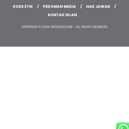
HOME
HISTORI MEDIA
TIM REDAKSI
KODE ETIK
PEDOMAN MEDIA
HAK JAWAB
KONTAK IKLAN
COPYRIGHT © 2026 INFOTELKO.COM - ALL RIGHTS RESERVED