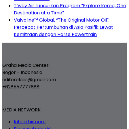
T’way Air Luncurkan Program “Explore Korea, One
Destination at a Time”
Valvoline™ Global, “The Original Motor Oil”,
Percepat Pertumbuhan di Asia Pasifik Lewat
Kemitraan dengan Horse Powertrain
Graha Media Center,
Bogor - Indonesia
editorekbis@gmail.com
+628557777888
MEDIA NETWORK
Infoekbis.com
Businesstoday.id