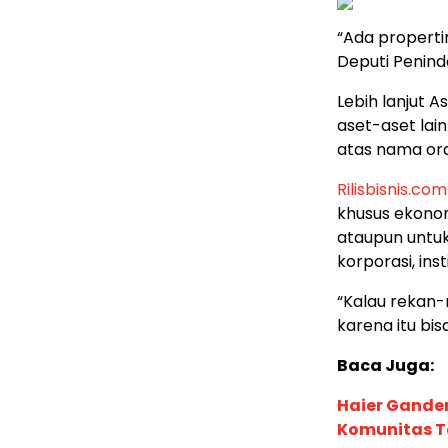
“Ada propertin
Deputi Penind
Lebih lanjut 
aset-aset lai
atas nama ora
Rilisbisnis.com
khusus ekonom
ataupun untuk
korporasi, in
“Kalau rekan-
karena itu bisa
Baca Juga:
Haier Ganden
Komunitas T