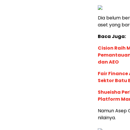
Dia belum bers
aset yang baru
Baca Juga:
Cision Raih
Pemantauan d
dan AEO
Fair Financ
Sektor Batu 
Shueisha Pe
Platform Ma
Namun Asep Gu
nilainya.