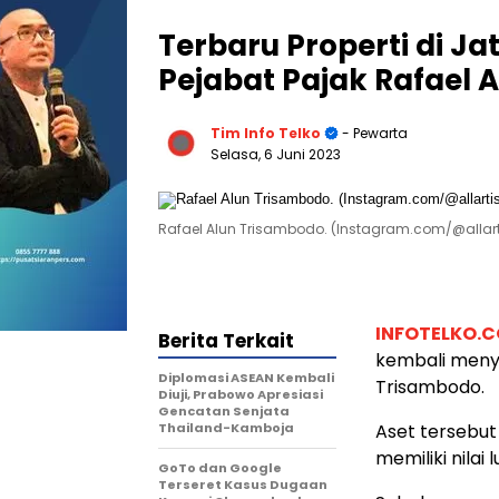
Terbaru Properti di Ja
Pejabat Pajak Rafael 
Tim Info Telko
- Pewarta
Selasa, 6 Juni 2023
Rafael Alun Trisambodo. (Instagram.com/@allart
INFOTELKO.
Berita Terkait
kembali menyi
Diplomasi ASEAN Kembali
Trisambodo.
Diuji, Prabowo Apresiasi
Gencatan Senjata
Thailand-Kamboja
Aset tersebut
memiliki nilai
GoTo dan Google
Terseret Kasus Dugaan