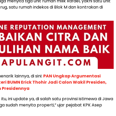
uga menyita tiga unit rumah milik Rafael, yakni satu unit
rug, satu rumah indekos di Blok M dan kontrakan di
narik lainnya, di sini:
PAN Ungkap Argumentasi
ri BUMN Erick Thohir Jadi Calon Wakil Presiden,
n Presidennya
 itu, ini update ya, di salah satu provinsi istimewa di Jawa
uga sudah menyita properti,” ujar pejabat KPK Asep