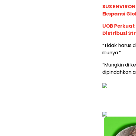
SUS ENVIRONM
Ekspansi Glo
UOB Perkuat
Distribusi St
“Tidak harus d
ibunya.”
“Mungkin di ke
dipindahkan at