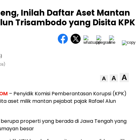
teng, Inilah Daftar Aset Mantan
Alun Trisambodo yang Disita KPK
is)
A
A
A
COM
– Penyidik Komisi Pemberantasan Korupsi (KPK)
ta aset milik mantan pejabat pajak Rafael Alun
 berupa properti yang berada di Jawa Tengah yang
 lumayan besar