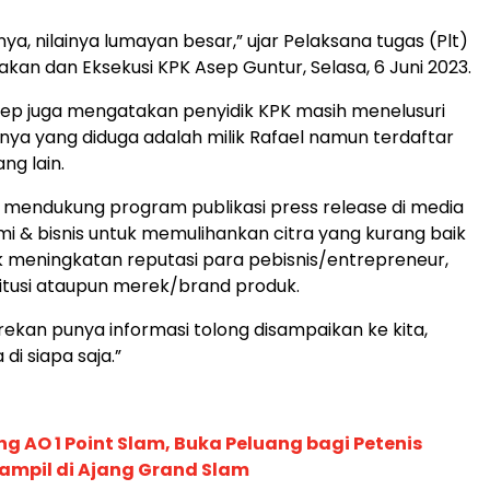
ya, nilainya lumayan besar,” ujar Pelaksana tugas (Plt)
akan dan Eksekusi KPK Asep Guntur, Selasa, 6 Juni 2023.
Asep juga mengatakan penyidik KPK masih menelusuri
nnya yang diduga adalah milik Rafael namun terdaftar
ng lain.
mendukung program publikasi press release di media
i & bisnis untuk memulihankan citra yang kurang baik
 meningkatan reputasi para pebisnis/entrepreneur,
stitusi ataupun merek/brand produk.
rekan punya informasi tolong disampaikan ke kita,
 di siapa saja.”
g AO 1 Point Slam, Buka Peluang bagi Petenis
ampil di Ajang Grand Slam