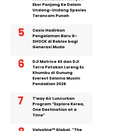
Ekor Panjang Ke Dalam
Undang-Undang Spesies
Terancam Punah
Casio Hadirkan
Pengalaman Baru G-
SHOCK di Roblox bagi
Generasi Muda
DJI Matrice 4E dan DJI
Terra Petakan Lereng Es
Khumbu di Gunung
Everest Selama Musim
Pendakian 2026
T’way Air Luncurkan
Program “Explore Korea,
One Destination at a
Time”
Valvoline™ Global, “The