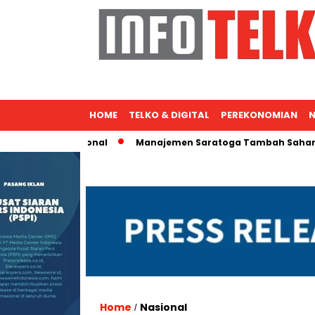
HOME
TELKO & DIGITAL
PEREKONOMIAN
N
spansi Nasional
Manajemen Saratoga Tambah Saham, Micha
Home
Nasional
/