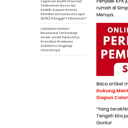
Penyidik KPK j
Laporan Audit Internal
Telkomsel Bocor ke
rumah di Simp
Publik, Kapan Komisi
Meruya.
Pemberantasan Korupsi
(KPK) Panggil Telkomsel?
Lakukan Inisiasi
Beasiswa Terhadap
Anak-anak Palestina,
Presiden Prabowo
Subianto Ungkap
Alasannya
Baca artikel me
Dukung Mente
Siapun Calo
“Yang terakhir
Tengah kita j
Guntur