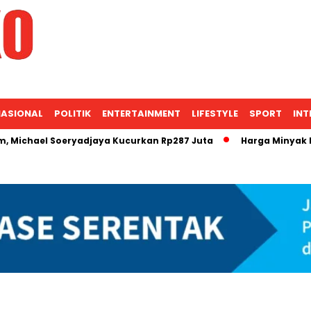
ASIONAL
POLITIK
ENTERTAINMENT
LIFESTYLE
SPORT
INT
el Soeryadjaya Kucurkan Rp287 Juta
Harga Minyak Mentah 