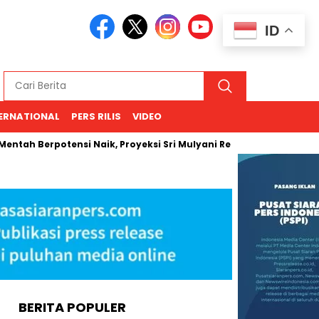
ID
ERNATIONAL
PERS RILIS
VIDEO
Berpotensi Naik, Proyeksi Sri Mulyani Rentang USD 66–94
Ke
BERITA POPULER