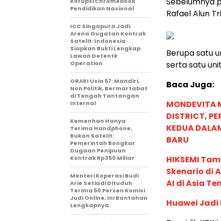
Sebelumnya pe
Korupsi Chromebook
Pendidikan Nasional
Rafael Alun T
ICC Singapura Jadi
Arena Gugatan Kontrak
Satelit: Indonesia
Siapkan Bukti Lengkap
Berupa satu u
Lawan Detenté
Operation
serta satu un
ORARI Usia 57: Mandiri,
Baca Juga:
Non Politik, Bermartabat
di Tengah Tantangan
MONDEVITA 
Internal
DISTRICT, P
Kemenhan Hanya
KEDUA DALA
Terima Handphone,
Bukan Satelit:
BARU
Pemerintah Bongkar
Dugaan Penipuan
Kontrak Rp350 Miliar
HIKSEMI Tam
Skenario di
Menteri Koperasi Budi
AI di Asia T
Arie Setiadi Dituduh
Terima 50 Persen Komisi
Judi Online, Ini Bantahan
Huawei Jadi
Lengkapnya