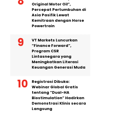
Original Motor Oil”,
Percepat Pertumbuhan di
Asia Pasifik Lewat
Kemitraan dengan Horse
Powertrain
VT Markets Luncurkan
“Finance Forward”,
Program CSR
Lintasnegara yang
Meningkatkan Literasi
Keuangan Generasi Muda
Registrasi Dibuka:
Webinar Global Gratis
tentang “Dual-HA
Biostimulation” Hadirkan
Demonstrasi Klinis secara
Langsung