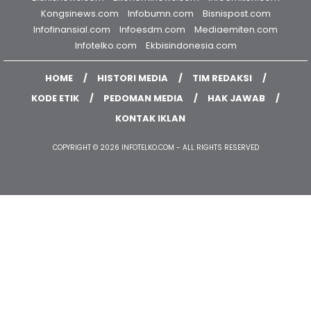
Kongsinews.com
Infobumn.com
Bisnispost.com
Infofinansial.com
Infoesdm.com
Mediaemiten.com
Infotelko.com
Ekbisindonesia.com
HOME
HISTORI MEDIA
TIM REDAKSI
KODE ETIK
PEDOMAN MEDIA
HAK JAWAB
KONTAK IKLAN
COPYRIGHT © 2026 INFOTELKO.COM - ALL RIGHTS RESERVED