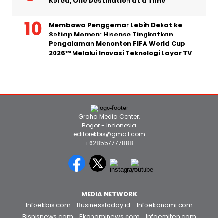
Korea, One Destination at a Time”
Membawa Penggemar Lebih Dekat ke
Setiap Momen: Hisense Tingkatkan
Pengalaman Menonton FIFA World Cup
2026™ Melalui Inovasi Teknologi Layar TV
Graha Media Center,
Bogor - Indonesia
editorekbis@gmail.com
+628557777888
MEDIA NETWORK
Infoekbis.com
Businesstoday.id
Infoekonomi.com
Bisnisnews.com
Ekonominews.com
Infoemiten.com