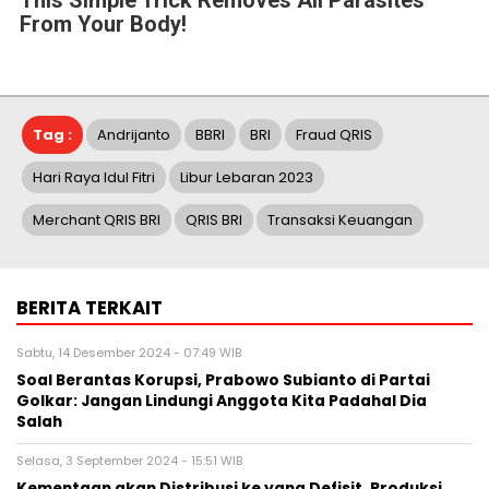
From Your Body!
Tag :
Andrijanto
BBRI
BRI
Fraud QRIS
Hari Raya Idul Fitri
Libur Lebaran 2023
Merchant QRIS BRI
QRIS BRI
Transaksi Keuangan
BERITA TERKAIT
Sabtu, 14 Desember 2024 - 07:49 WIB
Soal Berantas Korupsi, Prabowo Subianto di Partai
Golkar: Jangan Lindungi Anggota Kita Padahal Dia
Salah
Selasa, 3 September 2024 - 15:51 WIB
Kementaan akan Distribusi ke yang Defisit, Produksi