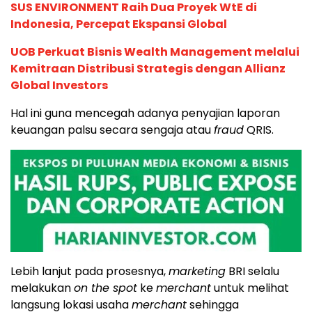
SUS ENVIRONMENT Raih Dua Proyek WtE di
Indonesia, Percepat Ekspansi Global
UOB Perkuat Bisnis Wealth Management melalui
Kemitraan Distribusi Strategis dengan Allianz
Global Investors
Hal ini guna mencegah adanya penyajian laporan
keuangan palsu secara sengaja atau
fraud
QRIS.
Lebih lanjut pada prosesnya,
marketing
BRI selalu
melakukan
on the spot
ke
merchant
untuk melihat
langsung lokasi usaha
merchant
sehingga